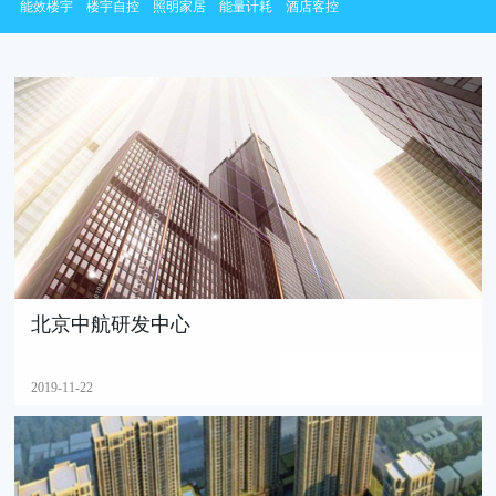
能效楼宇
楼宇自控
照明家居
能量计耗
酒店客控
北京中航研发中心
2019-11-22