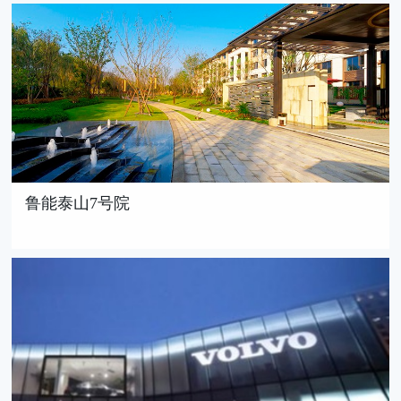
鲁能泰山7号院