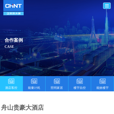
合作案例
CASE
酒店客控
能量计耗
照明家居
楼宇自控
能效楼宇
舟山贵豪大酒店