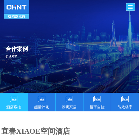
合作案例
CASE
酒店客控
能量计耗
照明家居
楼宇自控
能效楼宇
宜春XIAOE空间酒店