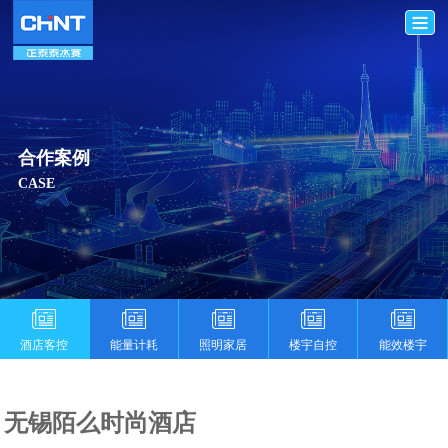
合作案例
CASE
酒店客控
能量计耗
照明家居
楼宇自控
能效楼宇
无锡陌么时尚酒店